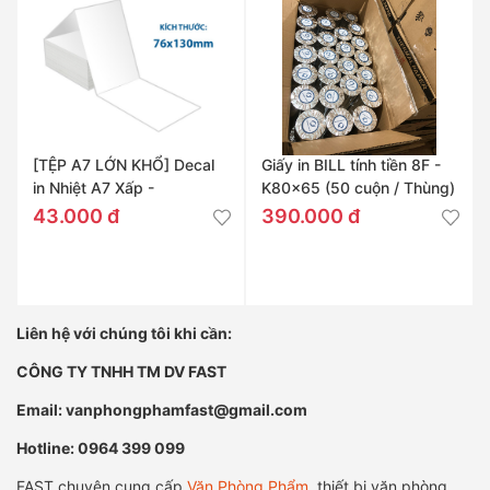
[TỆP A7 LỚN KHỔ] Decal
Giấy in BILL tính tiền 8F -
in Nhiệt A7 Xấp -
K80x65 (50 cuộn / Thùng)
76x130mm
43.000 đ
390.000 đ
Liên hệ với chúng tôi khi cần:
CÔNG TY TNHH TM DV FAST
Email: vanphongphamfast@gmail.com
Hotline: 0964 399 099
FAST chuyên cung cấp
Văn Phòng Phẩm
, thiết bị văn phòng,