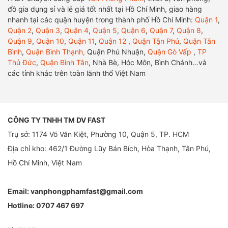
đồ gia dụng sỉ và lẻ giá tốt nhất tại Hồ Chí Minh, giao hàng
nhanh tại các quận huyện trong thành phố Hồ Chí Minh:
Quận 1
,
Quận 2
,
Quận 3
,
Quận 4
,
Quận 5
,
Quận 6
,
Quận 7
,
Quận 8
,
Quận 9
,
Quận 10
,
Quận 11
,
Quận 12
,
Quận Tận Phú
,
Quận Tân
Bình
,
Quận Bình Thạnh,
Quận Phú Nhuận,
Quận Gò Vấp
,
TP
Thủ Đức
,
Quận Bình Tân
, Nhà Bè, Hóc Môn, Bình Chánh…và
các tỉnh khác trên toàn lãnh thổ Việt Nam
CÔNG TY TNHH TM DV FAST
Trụ sở: 1174 Võ Văn Kiệt, Phường 10, Quận 5, TP. HCM
Địa chỉ kho: 462/1 Đường Lũy Bán Bích, Hòa Thạnh, Tân Phú,
Hồ Chí Minh, Việt Nam
Email:
vanphongphamfast@gmail.com
Hotline:
0707 467 697