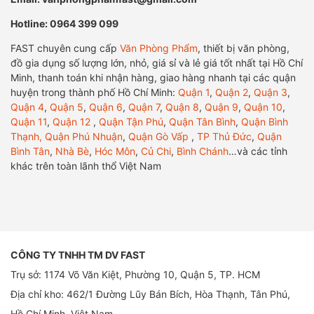
Hotline: 0964 399 099
FAST chuyên cung cấp
Văn Phòng Phẩm
, thiết bị văn phòng,
đồ gia dụng số lượng lớn, nhỏ, giá sỉ và lẻ giá tốt nhất tại Hồ Chí
Minh, thanh toán khi nhận hàng, giao hàng nhanh tại các quận
huyện trong thành phố Hồ Chí Minh:
Quận 1
,
Quận 2
,
Quận 3
,
Quận 4
,
Quận 5
,
Quận 6
,
Quận 7
,
Quận 8
,
Quận 9
,
Quận 10
,
Quận 11
,
Quận 12
,
Quận Tận Phú
,
Quận Tân Bình
,
Quận Bình
Thạnh,
Quận Phú Nhuận
,
Quận Gò Vấp
,
TP Thủ Đức
,
Quận
Bình Tân
,
Nhà Bè
,
Hóc Môn
,
Củ Chi
,
Bình Chánh
…và các tỉnh
khác trên toàn lãnh thổ Việt Nam
CÔNG TY TNHH TM DV FAST
Trụ sở: 1174 Võ Văn Kiệt, Phường 10, Quận 5, TP. HCM
Địa chỉ kho: 462/1 Đường Lũy Bán Bích, Hòa Thạnh, Tân Phú,
Hồ Chí Minh, Việt Nam