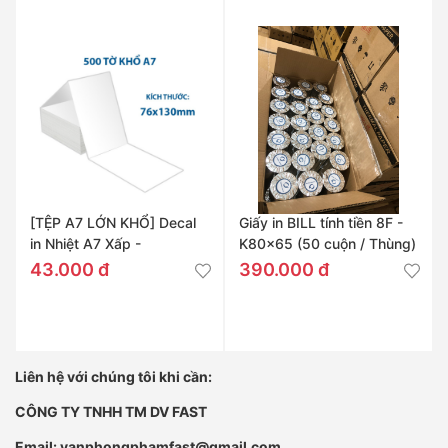
[TỆP A7 LỚN KHỔ] Decal
Giấy in BILL tính tiền 8F -
in Nhiệt A7 Xấp -
K80x65 (50 cuộn / Thùng)
76x130mm
43.000 đ
390.000 đ
Liên hệ với chúng tôi khi cần:
CÔNG TY TNHH TM DV FAST
Email: vanphongphamfast@gmail.com