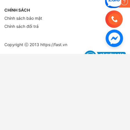
?
CHÍNH SÁCH
Chính sách bảo mật
Chính sách đổi trả
Copyright ⓒ 2013
https://fast.vn
Danh Mục Sản Phẩm
Giấy In Ấn - Photo
Giấy in văn phòng - Giấy photo chất lượng
/
Giấy in liên tục -In bill -Fax
nhiệt
/
Giấy note - Giấy phân trang
/
Decal đế xanh - Decal đế vàng -
Tomy
/
Giấy than - Giấy kẽ ngang - Giấy Roky
/
Giấy FO màu
Bìa - Kệ - Rổ
Bìa lá -trình ký -Cardcase
/
Bìa lỗ -Phân trang -Bìa lò xo
/
Rổ xéo -Kệ nhựa
-Kệ mica
/
Bìa nút -Cặp 12 ngăn -Bìa kẹp
/
Bìa treo -Bìa cây -Bìa
accor
/
Bìa dây -Bìa hộp
/
Bìa nhiều lá nhựa - da
/
Bìa thái
/
Bìa kiếng
/
Bìa