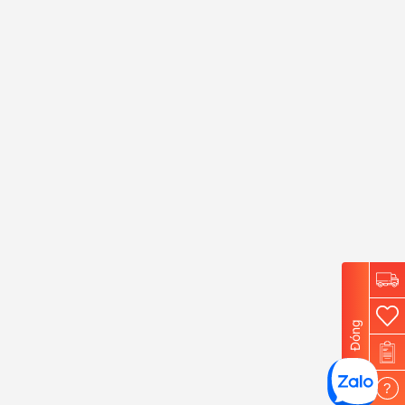
Đóng
?