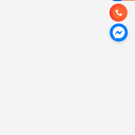
Giấy Fort màu thường được dùng để thiết kế bao thư, ngành
báo chí,...
Giấy Fort đa dạng màu sắc: Không giống với 2 loại giấy Fort
trên khi được sử dụng trong văn phòng phẩm và độ bắt mắt,
giấy Fort màu thường sẽ được sử dụng để in thiệp, làm hộp
quà. Đặc biệt hơn khi in các hình khối hay họa tiết trên giấy Fort
màu cũng tạo nên sự nổi bật nên được ưa chuộng hơn.
Ưu điểm và ứng dụng của giấy