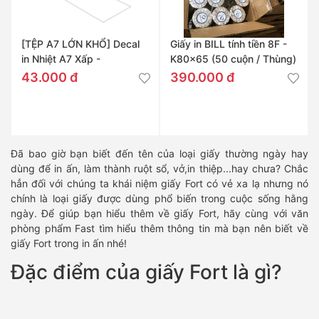
[TỆP A7 LỚN KHỔ] Decal
Giấy in BILL tính tiền 8F -
in Nhiệt A7 Xấp -
K80x65 (50 cuộn / Thùng)
76x130mm
43.000 đ
390.000 đ
Đã bao giờ bạn biết đến tên của loại giấy thường ngày hay
dùng để in ấn, làm thành ruột sổ, vở,in thiệp...hay chưa? Chắc
hẳn đối với chúng ta khái niệm giấy Fort có vẻ xa lạ nhưng nó
chính là loại giấy được dùng phổ biến trong cuộc sống hằng
ngày. Để giúp bạn hiểu thêm về giấy Fort, hãy cùng với văn
phòng phẩm Fast tìm hiểu thêm thông tin mà bạn nên biết về
giấy Fort trong in ấn nhé!
Đặc điểm của giấy Fort là gì?