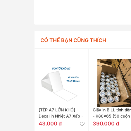
CÓ THỂ BẠN CŨNG THÍCH
[TỆP A7 LỚN KHỔ]
Giấy in BILL tính tiề
Decal in Nhiệt A7 Xấp -
- K80x65 (50 cuộn 
76x130mm
Thùng)
43.000 đ
390.000 đ