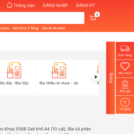
Thông báo
ĐĂNG NHẬP
ĐĂNG KÝ
0
ỗ plus
kệ mica 3 tầng
bìa lá a4 plus
Đơn hàng
Yêu thích
Đóng
Bìa dây -Bìa hộp
Bìa nhiều lá nhựa - da
Bìa thái
Báo giá
?
Trợ giúp
 Khóa 5588 Deli khổ A4 (10 cái), Bìa túi phân