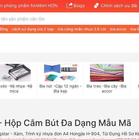
văn phòng phẩm NHANH HƠN
Blogs
Chính sách ưu đãi
 đồng
cách sử dụng bìa 2 kẹp
bìa còng nhẫn nhựa 3.5 cm
bìa accor
bìa l
 xéo -Kệ nhựa -Kệ 
Bìa nút -Cặp 12 ngăn -
Bìa treo -Bìa cây -Bìa 
mica
Bìa kẹp
accor
ổ - Hộp Cắm Bút Đa Dạng Mẫu Mã
gstar - Xám, Trình ký nhựa đơn A4 Hongjie H-904, Túi Đựng Hồ Sơ Kéo