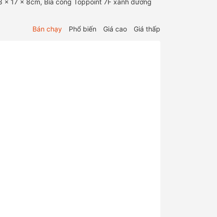
3.3 x 17 x 8cm, Bìa còng Toppoint 7F xanh dương
Bán chạy
Phổ biến
Giá cao
Giá thấp