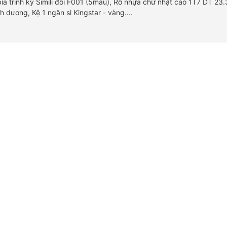
bìa trình ký Simili đôi F001 (5màu), Rổ nhựa chữ nhật cao 1T7 DT 2
 dương, Kệ 1 ngăn si Kingstar - vàng....