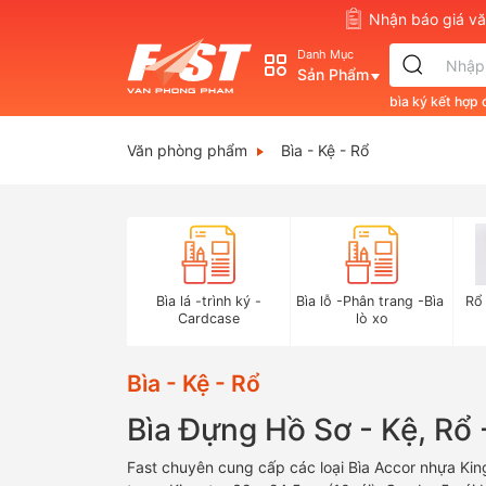
Nhận báo giá 
Danh Mục
Sản Phẩm
bìa ký kết hợp
Văn phòng phẩm
Bìa - Kệ - Rổ
Bìa lá -trình ký -
Bìa lỗ -Phân trang -Bìa 
Rổ
Cardcase
lò xo
Bìa - Kệ - Rổ
Bìa Đựng Hồ Sơ - Kệ, R
Fast chuyên cung cấp các loại Bìa Accor nhựa Kin