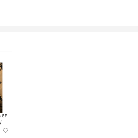
n 8F
/