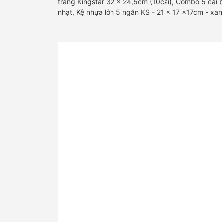
trang Kingstar 32 x 24,5cm (10cái), Combo 5 cái 
nhạt, Kệ nhựa lớn 5 ngăn KS - 21 x 17 x17cm - xanh